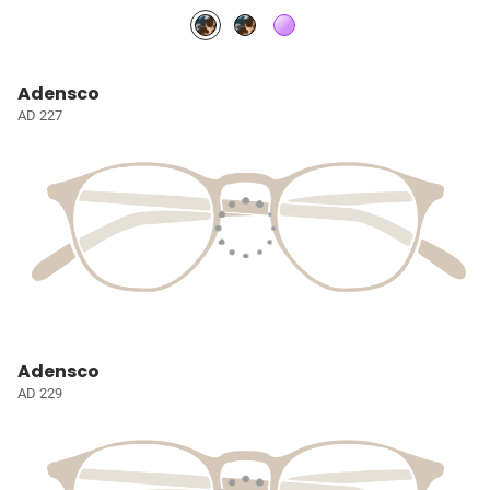
Adensco
AD 227
Adensco
AD 229