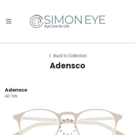
Back to Collection
Adensco
Adensco
AD 106