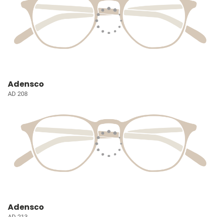
Adensco
AD 208
Adensco
AD 213