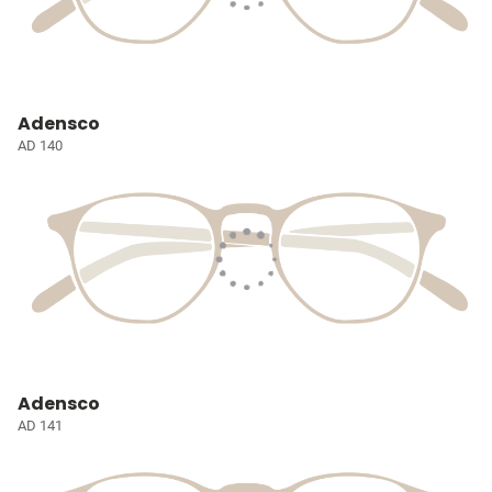
Adensco
AD 140
Adensco
AD 141