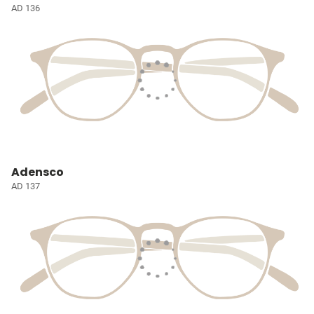
AD 136
Adensco
AD 137