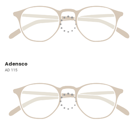
Adensco
AD 115