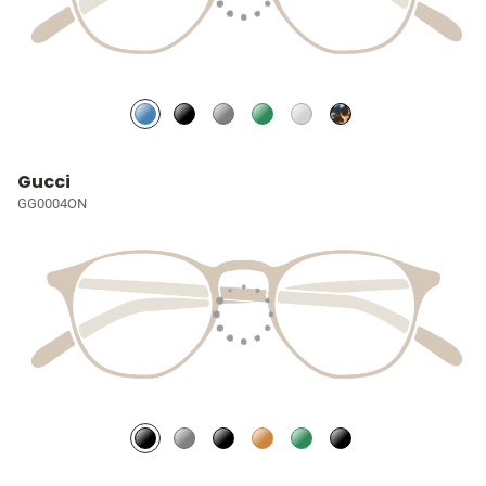
Gucci
GG0004ON