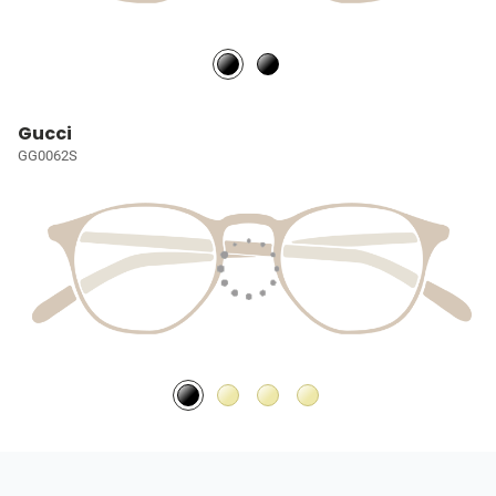
Gucci
GG0062S