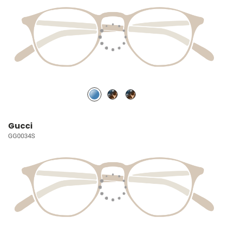
Gucci
GG0034S