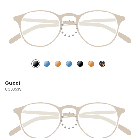
Gucci
GG0053S