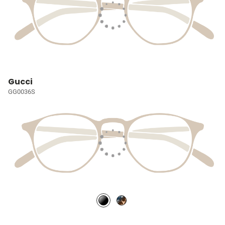
Gucci
GG0036S