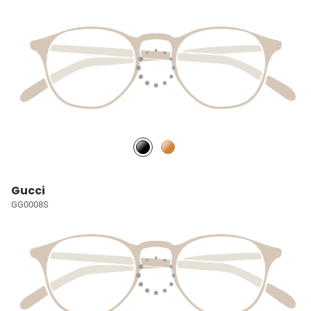
Gucci
GG0008S